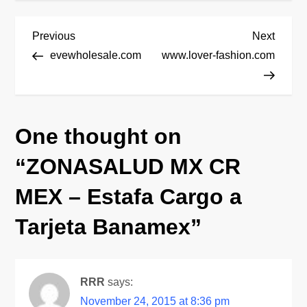
P
Previous
Next
Previous
Next
Post
Post
evewholesale.com
www.lover-fashion.com
o
s
One thought on
t
“
ZONASALUD MX CR
n
MEX – Estafa Cargo a
a
Tarjeta Banamex
”
v
i
RRR
says:
g
November 24, 2015 at 8:36 pm