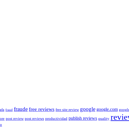
fraude
free reviews
google
google.com
afa
free site review
googl
fraud
revi
publish reviews
ore
post review
post reviews
productividad
quality
to