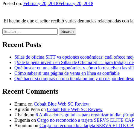
Posted on:
February 20, 2018
February 20, 2018
El hecho de que el señor recibió varias denuncias relacionadas con l
Search
for:
Recent Posts
Sillas de oficina SITT vs opciones económicas: cuál ofrece mej
¿Vale la pena invertir en Sillas de Oficina SITT para trabajar d
Qué buscar en una silla ergonómica y cómo lo resuelven las sil
Cómo saber si una página de venta en línea es confiable
Qué hacer si compras en una tienda online y no responden des
Recent Comments
Emma
on
Cobalt Blue Web SC Review
Agustín Peña
on
Cobalt Blue Web SC Review
Ubaldo
on
6 Aplicaciones gratuitas para organizar tu día: ¡Emp
Eugenia
on
Cargo no reconocido a tarjeta SERVS ELITE C
Anonimo
on
Cargo no reconocido a tarjeta SERVS ELITE 