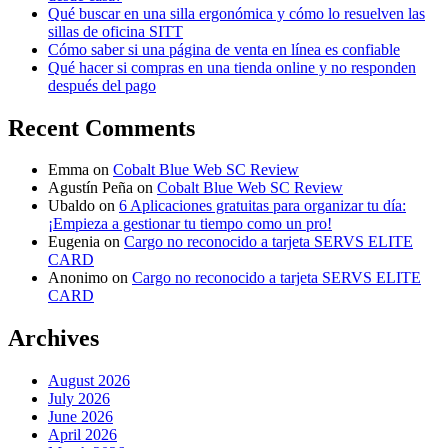
Qué buscar en una silla ergonómica y cómo lo resuelven las
sillas de oficina SITT
Cómo saber si una página de venta en línea es confiable
Qué hacer si compras en una tienda online y no responden
después del pago
Recent Comments
Emma
on
Cobalt Blue Web SC Review
Agustín Peña
on
Cobalt Blue Web SC Review
Ubaldo
on
6 Aplicaciones gratuitas para organizar tu día:
¡Empieza a gestionar tu tiempo como un pro!
Eugenia
on
Cargo no reconocido a tarjeta SERVS ELITE
CARD
Anonimo
on
Cargo no reconocido a tarjeta SERVS ELITE
CARD
Archives
August 2026
July 2026
June 2026
April 2026