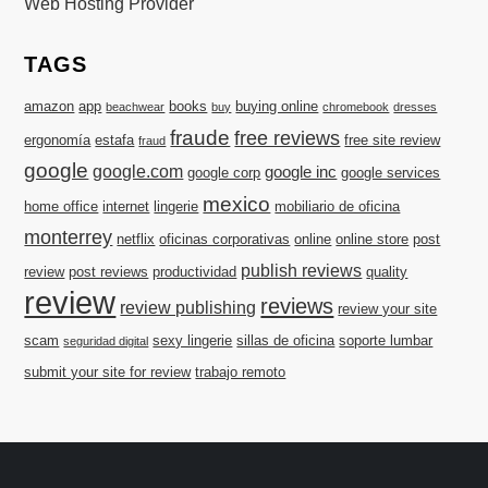
Web Hosting Provider
TAGS
amazon
app
books
buying online
beachwear
buy
chromebook
dresses
fraude
free reviews
ergonomía
estafa
free site review
fraud
google
google.com
google inc
google corp
google services
mexico
home office
internet
lingerie
mobiliario de oficina
monterrey
netflix
oficinas corporativas
online
online store
post
publish reviews
review
post reviews
productividad
quality
review
reviews
review publishing
review your site
scam
sexy lingerie
sillas de oficina
soporte lumbar
seguridad digital
submit your site for review
trabajo remoto