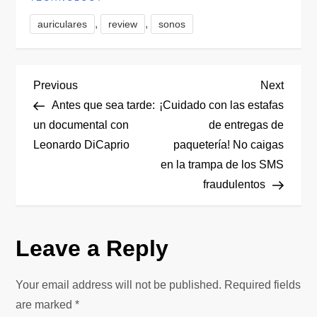
,
,
auriculares
review
sonos
P
Previous
Next
Previous
Next
Post
Post
Antes que sea tarde:
¡Cuidado con las estafas
o
un documental con
de entregas de
Leonardo DiCaprio
paquetería! No caigas
s
en la trampa de los SMS
t
fraudulentos
n
Leave a Reply
a
v
Your email address will not be published.
Required fields
are marked
*