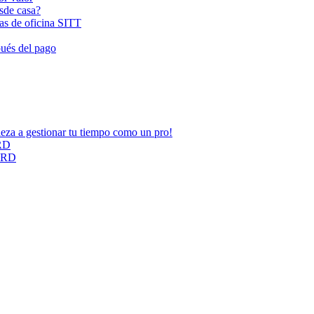
esde casa?
las de oficina SITT
pués del pago
ieza a gestionar tu tiempo como un pro!
ARD
CARD