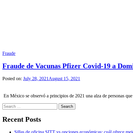
Fraude
Fraude de Vacunas Pfizer Covid-19 a Domi
Posted on:
July 28, 2021
August 15, 2021
En México se observó a principios de 2021 una alza de personas que
Search
for:
Recent Posts
Sillas de oficina SITT vs opciones económicas: cuál ofrece mej