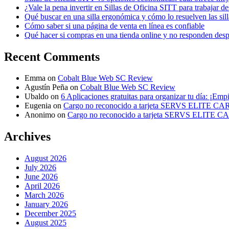
¿Vale la pena invertir en Sillas de Oficina SITT para trabajar d
Qué buscar en una silla ergonómica y cómo lo resuelven las sil
Cómo saber si una página de venta en línea es confiable
Qué hacer si compras en una tienda online y no responden des
Recent Comments
Emma
on
Cobalt Blue Web SC Review
Agustín Peña
on
Cobalt Blue Web SC Review
Ubaldo
on
6 Aplicaciones gratuitas para organizar tu día: ¡Emp
Eugenia
on
Cargo no reconocido a tarjeta SERVS ELITE C
Anonimo
on
Cargo no reconocido a tarjeta SERVS ELITE 
Archives
August 2026
July 2026
June 2026
April 2026
March 2026
January 2026
December 2025
August 2025