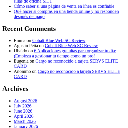
sillas de oficina SITT
Cómo saber si una página de venta en línea es confiable
Qué hacer si compras en una tienda online y no responden
después del pago
Recent Comments
Emma
on
Cobalt Blue Web SC Review
Agustín Peña
on
Cobalt Blue Web SC Review
Ubaldo
on
6 Aplicaciones gratuitas para organizar tu día:
¡Empieza a gestionar tu tiempo como un pro!
Eugenia
on
Cargo no reconocido a tarjeta SERVS ELITE
CARD
Anonimo
on
Cargo no reconocido a tarjeta SERVS ELITE
CARD
Archives
August 2026
July 2026
June 2026
April 2026
March 2026
January 2026