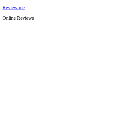
Skip
Review me
to
Online Reviews
content