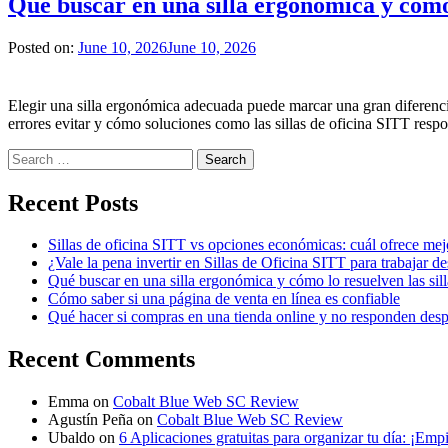
Qué buscar en una silla ergonómica y cómo 
Posted on:
June 10, 2026
June 10, 2026
Elegir una silla ergonómica adecuada puede marcar una gran diferencia
errores evitar y cómo soluciones como las sillas de oficina SITT resp
Search
for:
Recent Posts
Sillas de oficina SITT vs opciones económicas: cuál ofrece mej
¿Vale la pena invertir en Sillas de Oficina SITT para trabajar d
Qué buscar en una silla ergonómica y cómo lo resuelven las sil
Cómo saber si una página de venta en línea es confiable
Qué hacer si compras en una tienda online y no responden des
Recent Comments
Emma
on
Cobalt Blue Web SC Review
Agustín Peña
on
Cobalt Blue Web SC Review
Ubaldo
on
6 Aplicaciones gratuitas para organizar tu día: ¡Emp