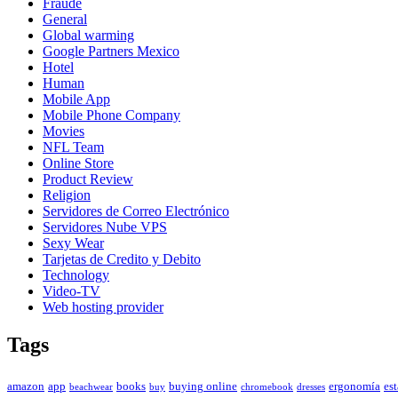
Fraude
General
Global warming
Google Partners Mexico
Hotel
Human
Mobile App
Mobile Phone Company
Movies
NFL Team
Online Store
Product Review
Religion
Servidores de Correo Electrónico
Servidores Nube VPS
Sexy Wear
Tarjetas de Credito y Debito
Technology
Video-TV
Web hosting provider
Tags
amazon
app
books
buying online
ergonomía
est
beachwear
buy
chromebook
dresses