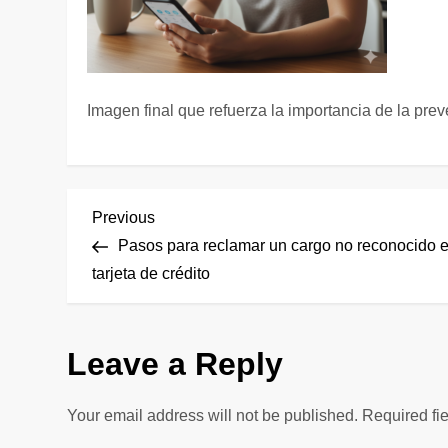
Imagen final que refuerza la importancia de la prev
P
Previous
Previous
Post
Pasos para reclamar un cargo no reconocido 
o
tarjeta de crédito
s
Leave a Reply
t
n
Your email address will not be published.
Required fi