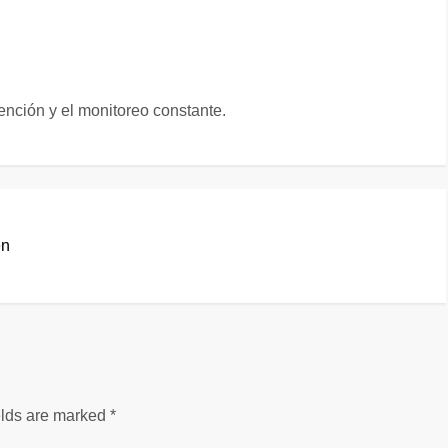
ención y el monitoreo constante.
en
elds are marked
*