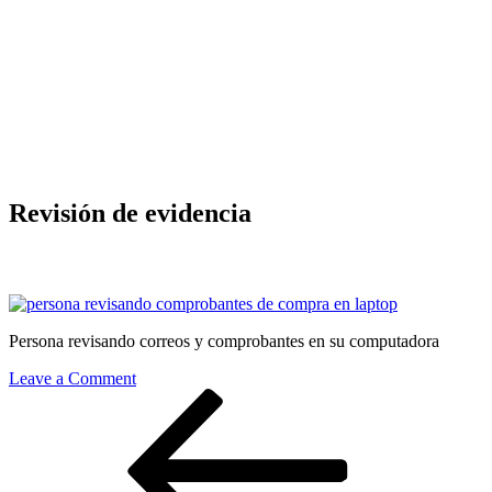
Revisión de evidencia
Persona revisando correos y comprobantes en su computadora
on
Leave a Comment
Post
Previous
Revisión
Post
de
navigation
evidencia