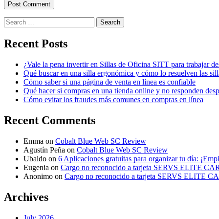
Search
for:
Recent Posts
¿Vale la pena invertir en Sillas de Oficina SITT para trabajar d
Qué buscar en una silla ergonómica y cómo lo resuelven las sil
Cómo saber si una página de venta en línea es confiable
Qué hacer si compras en una tienda online y no responden des
Cómo evitar los fraudes más comunes en compras en línea
Recent Comments
Emma
on
Cobalt Blue Web SC Review
Agustín Peña
on
Cobalt Blue Web SC Review
Ubaldo
on
6 Aplicaciones gratuitas para organizar tu día: ¡Emp
Eugenia
on
Cargo no reconocido a tarjeta SERVS ELITE C
Anonimo
on
Cargo no reconocido a tarjeta SERVS ELITE 
Archives
July 2026