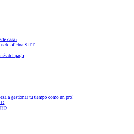
esde casa?
las de oficina SITT
pués del pago
ieza a gestionar tu tiempo como un pro!
ARD
CARD